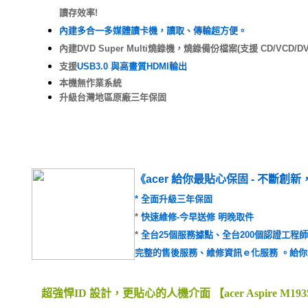
讀存效率!
內建多合一多媒體讀卡機，讀取、傳輸超方便。
內建DVD Super Multi燒錄機，燒錄備份檔案(支援 CD/VC
支援
USB3.0 與高畫質HDMI輸出
本機無作業系統
升級台灣地區原廠三年保固
《acer 給你最貼心保固 - 不斷創
* 全面升級三年保固
*
快速維修-今早送修 明晚取件
*
全台25個服務據點、全台200個認證工程
完整的售後服務、維修資訊ｅ化服務 。給
超強悍ID 設計，更貼心的人機介面 【acer Aspire M193