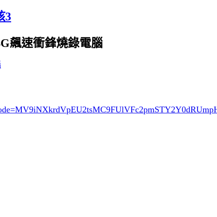
核3
核3.4G飆速衝鋒燒錄電腦
ode=MV9iNXkrdVpEU2tsMC9FUlVFc2pmSTY2Y0dRUm