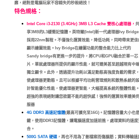
靡，絕對是電腦玩家不容錯失的秒殺絕技！
特色規格：
Intel Core i3-2130 (3.4GHz) 3MB L3 Cache 雙核心處理器，
享3MB的L3緩衝記憶體。英特爾(Intel)新一代處理器Ivy Bridge
採用22nm製程。不僅強化運算效能，降低功耗，同時帶來更佳
顯示繪圖效能。Ivy Bridge在繪圖功能的整合能力比上代的
Sandy bridge有更進一步的提升，將CPU和GPU融合於單一芯
片，單就處理器所提供的顯示性能，就可媲美甚至超越現有中
獨立顯卡。此外，透過提升功耗以滿足動態高強度負載的需求
使處理器更動態。且可以根據平均功耗管理規則和散熱系統的
計智能優化性能，使處理器更智能，大幅提高系統的整體性能
超強的表現絕對讓您欲罷不能的超快感！強悍的運算效率媲美
服器
4G DDR3 高速記憶體
(最高可擴充至16G)
。記憶體容量大小也
鍵，使用DDR3記憶體，讓電腦速度加速前進，處理資料的速
合。
500G SATA 硬碟
，再也不用為了刪檔案而傷腦筋；資料傳輸速度高