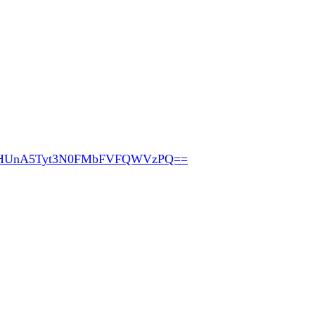
pHUnA5Tyt3N0FMbFVFQWVzPQ==