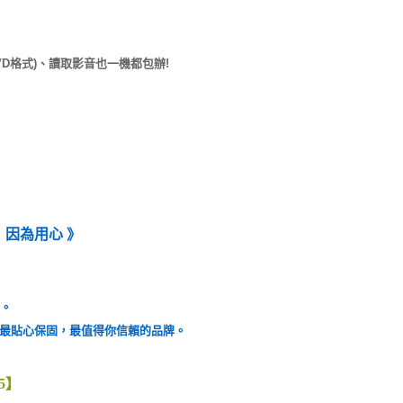
D/DVD格式)、讀取影音也一機都包辦!
新，因為用心 》
師。
你最貼心保固，最值得你信賴的品牌。
5】