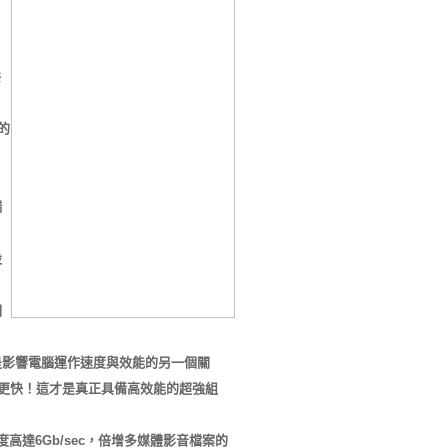
共
的
端
，
設
。
伺
是影響電腦運作速度與效能的另一個關
度更快！這才是真正具備高效能的超強組
達6Gb/sec，倍增多媒體影音檔案的