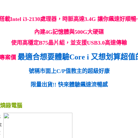
搭載Intel i3-2130處理器，時脈高達3.4G 讓你飆速好順暢
內建4G記憶體與500G大硬碟
使用高穩定B75晶片組，並支援USB3.0高速傳輸
最適合想要體驗Core i 又想划算超值
殺專案價
號稱市面上C/P值教主的超級好康
限量出貨!! 快來體驗飆速流暢感
衝鋒燒錄電腦
；
立
披