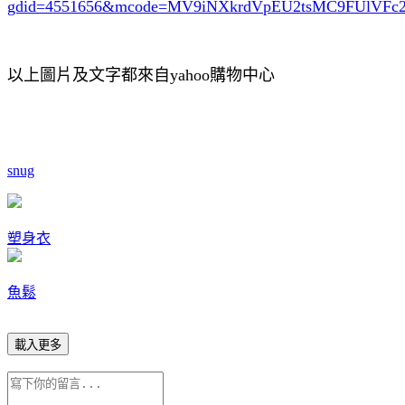
gdid=4551656
&mcode=MV9iNXkrdVpEU2tsMC9FUlVF
以上圖片及文字都來自yahoo購物中心
snug
塑身衣
魚鬆
載入更多