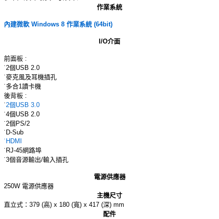
作業系統
內建微軟 Windows 8 作業系統 (64bit)
I/O介面
前面板 :
˙2個USB 2.0
˙麥克風及耳機插孔
˙多合1讀卡機
後背板 :
˙
2個USB 3.0
˙4個USB 2.0
˙2個PS/2
˙D-Sub
˙HDMI
˙RJ-45網路埠
˙3個音源輸出/輸入插孔
電源供應器
250W 電源供應器
主機尺寸
直立式：379 (高) x 180 (寬) x 417 (深) mm
配件