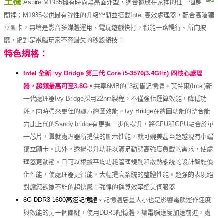
王機
Aspire M1935擁有時尚黑亮面外型，適合擺放在家裡的任一個房
間裡；M1935
提供最有彈性的升級空間並搭載Intel 高效處理器，配合高階獨
立顯卡，無論是影音多媒體運用、電玩遊戲快打，都能一路暢行、所向披
靡，絕對是電腦玩家不容錯失的秒殺絕技！
特色規格：
Intel 全新 Ivy Bridge 第三代 Core i5-3570(3.4GHz) 四核心處理
器，超頻最高可至3.8G。
共享6MB的L3緩衝記憶體。英特爾(Intel)新
一代處理器Ivy Bridge採用22nm製程。不僅強化運算效能，降低功
耗，同時帶來更佳的顯示繪圖效能。Ivy Bridge在繪圖功能的整合能
力比上代的Sandy bridge有更進一步的提升，將CPU和GPU融合於單
一芯片，單就處理器所提供的顯示性能，就可媲美甚至超越現有中端
獨立顯卡。此外，透過提升功耗以滿足動態高強度負載的需求，使處
理器更動態。且可以根據平均功耗管理規則和散熱系統的設計智能優
化性能，使處理器更智能，大幅提高系統的整體性能。超強的表現絕
對讓您欲罷不能的超快感！強悍的運算效率媲美伺服器
8G DDR3 1600高速記憶體。
記憶體容量大小也是影響電腦運作速度
與效能的另一個關鍵，使用DDR3記憶體，讓電腦速度加速前進，處