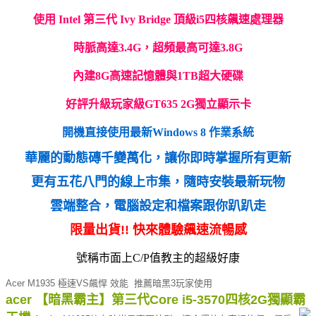
使用 Intel 第三代 Ivy Bridge 頂級i5四核飆速處理器
時脈高達3.4G，超頻最高可達3.8G
內建8G高速記憶體與1TB超大硬碟
好評升級玩家級GT635 2G獨立顯示卡
開機直接使用最新Windows 8 作業系統
華麗的動態磚千變萬化，讓你即時掌握所有更新
更有五花八門的線上市集，隨時安裝最新玩物
雲端整合，電腦設定和檔案跟你趴趴走
限量出貨!! 快來體驗飆速流暢感
號稱市面上C/P值教主的超級好康
Acer M1935 極速VS飆悍 效能 推薦暗黑3玩家使用
acer 【暗黑霸主】第三代Core i5-3570四核2G獨顯霸