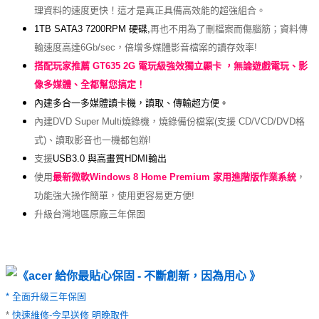
理資料的速度更快！這才是真正具備高效能的超強組合。
1TB SATA3 7200RPM 硬碟,
再也不用為了刪檔案而傷腦筋；資料傳
輸速度高達6Gb/sec，倍增多媒體影音檔案的讀存效率!
搭配玩家推薦 GT635 2G 電玩級強效獨立顯卡 ，無論遊戲電玩、影
像多媒體、全都幫您搞定！
內建多合一多媒體讀卡機，讀取、傳輸超方便。
內建DVD Super Multi燒錄機，燒錄備份檔案(支援 CD/VCD/DVD格
式)、讀取影音也一機都包辦!
支援
USB3.0 與高畫質HDMI輸出
使用
最新微軟Windows 8
Home Premium 家用進階版作業系統
，
功能強大操作簡單，使用更容易更方便!
升級台灣地區原廠三年保固
《acer 給你最貼心保固 - 不斷創新，因為用心 》
* 全面升級三年保固
*
快速維修-今早送修 明晚取件