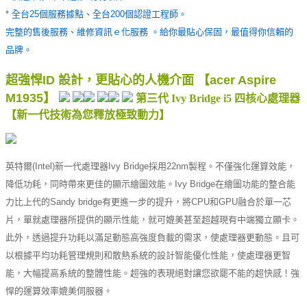
*
全台25個服務據點、全台200個認證工程師。
完整的售後服務、維修資訊ｅ化服務 。給你最貼心保固，最值得你信賴的
品牌。
超強悍ID 設計，更貼心的人機介面 【acer Aspire
M1935】
第三代 Ivy Bridge i5 四核心處理器
【新一代技術為您釋放極致動力】
英特爾(Intel)新一代處理器Ivy Bridge採用22nm製程。不僅強化運算效能，
降低功耗，同時帶來更佳的顯示繪圖效能。Ivy Bridge在繪圖功能的整合能
力比上代的Sandy bridge有更進一步的提升，將CPU和GPU融合於單一芯
片，單就處理器所提供的顯示性能，就可媲美甚至超越現有中端獨立顯卡。
此外，透過提升功耗以滿足動態高強度負載的需求，使處理器更動態。且可
以根據平均功耗管理規則和散熱系統的設計智能優化性能，使處理器更智
能，大幅提高系統的整體性能。超強的表現絕對讓您欲罷不能的超快感！強
悍的運算效率媲美伺服器。